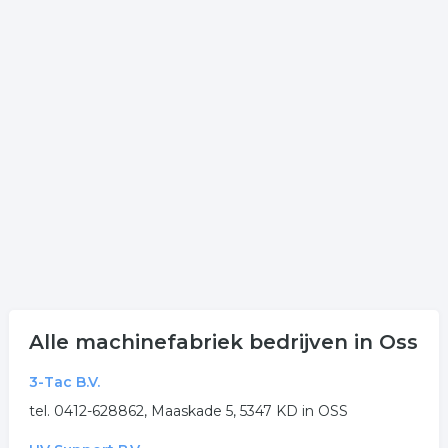
De bedrijven in onderstaande lijst bevinden zich in of in
de omgeving van Oss en behoren tot de categorie
techniek.
Klik op een bedrijf techniek in onderstaande lijst voor
meer informatie of voor de contactgegevens van de
onderneming. Het overzicht bevat fabriek in de regio
Oss.
Meer bedrijven in Oss
Wij vonden meer informatie over fabriek. De volgende
trefwoorden vallen ook onder deze bedrijven rubriek:
machines
techniek
fabriek
Alle machinefabriek bedrijven in Oss
.
3-Tac B.V.
tel. 0412-628862, Maaskade 5, 5347 KD in OSS