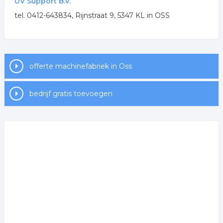
UV Support B.V.
tel. 0412-643834, Rijnstraat 9, 5347 KL in OSS
offerte machinefabriek in Oss
bedrijf gratis toevoegen