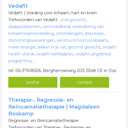
Vedafit
Vedafit | Voeding voor lichaam, hart en brein
Trefwoorden van Vedafit :
overgewicht
,
slaapproblemen
,
vermoeidheid
,
verandering van
lichaamssamenstelling
,
ontstekingen
,
depressie
,
stemmingswisselingen
,
verstoord hormoonbalans
,
meer energie
,
lekker in je vel
,
gezond gewicht
,
vedafit
health check
,
vedafit leefstijlplan
,
vedafit uitgebreid
pragramma
,
.
tel. 06-37618506, Berghemseweg 203, 5348 CE in Oss
profiel
contact
Therapie-, Regressie- en
Reïncarnatietherapie | Magdaleen
Boskamp
Regressie- en Reïncarnatietherapie
Trefwoorden van Therapie-, Regressie- en