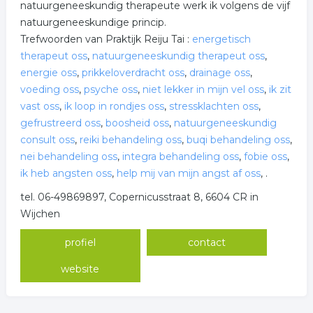
natuurgeneeskundig therapeute werk ik volgens de vijf
natuurgeneeskundige princip.
Trefwoorden van Praktijk Reiju Tai :
energetisch
therapeut oss
,
natuurgeneeskundig therapeut oss
,
energie oss
,
prikkeloverdracht oss
,
drainage oss
,
voeding oss
,
psyche oss
,
niet lekker in mijn vel oss
,
ik zit
vast oss
,
ik loop in rondjes oss
,
stressklachten oss
,
gefrustreerd oss
,
boosheid oss
,
natuurgeneeskundig
consult oss
,
reiki behandeling oss
,
buqi behandeling oss
,
nei behandeling oss
,
integra behandeling oss
,
fobie oss
,
ik heb angsten oss
,
help mij van mijn angst af oss
,
.
tel. 06-49869897, Copernicusstraat 8, 6604 CR in
Wijchen
profiel
contact
website