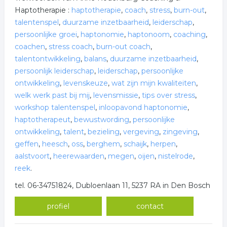
Haptotherapie :
haptotherapie
,
coach
,
stress
,
burn-out
,
talentenspel
,
duurzame inzetbaarheid
,
leiderschap
,
persoonlijke groei
,
haptonomie
,
haptonoom
,
coaching
,
coachen
,
stress coach
,
burn-out coach
,
talentontwikkeling
,
balans
,
duurzame inzetbaarheid
,
persoonlijk leiderschap
,
leiderschap
,
persoonlijke
ontwikkeling
,
levenskeuze
,
wat zijn mijn kwaliteiten
,
welk werk past bij mij
,
levensmissie
,
tips over stress
,
workshop talentenspel
,
inloopavond haptonomie
,
haptotherapeut
,
bewustwording
,
persoonlijke
ontwikkeling
,
talent
,
bezieling
,
vergeving
,
zingeving
,
geffen
,
heesch
,
oss
,
berghem
,
schaijk
,
herpen
,
aalstvoort
,
heerewaarden
,
megen
,
oijen
,
nistelrode
,
reek
.
tel. 06-34751824, Dubloenlaan 11, 5237 RA in Den Bosch
profiel
contact