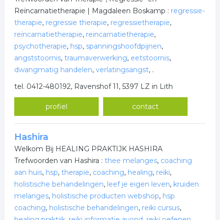
Reïncarnatietherapie | Magdaleen Boskamp :
regressie-
therapie
,
regressie therapie
,
regressietherapie
,
reïncarnatietherapie
,
reincarnatietherapie
,
psychotherapie
,
hsp
,
spanningshoofdpijnen
,
angststoornis
,
traumaverwerking
,
eetstoornis
,
dwangmatig handelen
,
verlatingsangst
,
.
tel. 0412-480192, Ravenshof 11, 5397 LZ in Lith
profiel
contact
Hashira
Welkom Bij HEALING PRAKTIJK HASHIRA
Trefwoorden van Hashira :
thee melanges
,
coaching
aan huis
,
hsp
,
therapie
,
coaching
,
healing
,
reiki
,
holistische behandelingen
,
leef je eigen leven
,
kruiden
melanges
,
holistische producten webshop
,
hsp
coaching
,
holistische behandelingen
,
reiki cursus
,
healing praktijk
,
reiki informatie avond
,
reiki oefenen
,
.