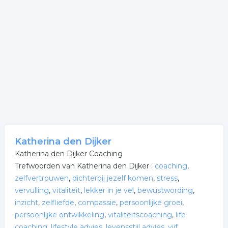
Katherina den Dijker
Katherina den Dijker Coaching
Trefwoorden van Katherina den Dijker :
coaching
,
zelfvertrouwen
,
dichterbij jezelf komen
,
stress
,
vervulling
,
vitaliteit
,
lekker in je vel
,
bewustwording
,
inzicht
,
zelfliefde
,
compassie
,
persoonlijke groei
,
persoonlijke ontwikkeling
,
vitaliteitscoaching
,
life
coaching
,
lifestyle advies
,
levensstijl advies
,
vijf