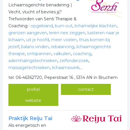
Lichaamsgerichte benadering |
Vecht, vlucht of bevries jij?
Trefwoorden van Senti Therapie &
Coaching :
opgebrand
,
burn-out
,
lichamelijke klachten
,
grenzen aangeven
,
leren nee zeggen
,
luisteren naar je
lichaam
,
uit je hoofd
,
meer voelen
,
thuis komen bij
jezelf
,
balans vinden
,
rebalancing
,
lichaamsgerichte
therapie
,
ontspannen
,
valkuilen
,
coaching
,
ademhalingstechnieken
,
zelfonderzoek
,
massagetechnieken
,
lichaamswerk
,
.
tel. 06-46362720, Peperstraat 16 , 5314 AN in Bruchem
profiel
contact
website
Praktijk Reiju Tai
Als energetisch en