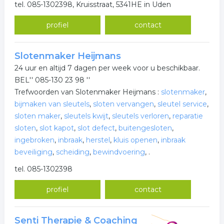
tel. 085-1302398, Kruisstraat, 5341HE in Uden
profiel
contact
Slotenmaker Heijmans
24 uur en altijd 7 dagen per week voor u beschikbaar.
BEL'' 085-130 23 98 ''
Trefwoorden van Slotenmaker Heijmans :
slotenmaker
,
bijmaken van sleutels
,
sloten vervangen
,
sleutel service
,
sloten maker
,
sleutels kwijt
,
sleutels verloren
,
reparatie
sloten
,
slot kapot
,
slot defect
,
buitengesloten
,
ingebroken
,
inbraak
,
herstel
,
kluis openen
,
inbraak
beveiliging
,
scheiding
,
bewindvoering
,
.
tel. 085-1302398
profiel
contact
Senti Therapie & Coaching