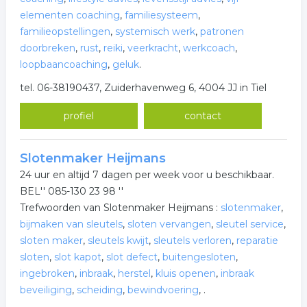
elementen coaching
,
familiesysteem
,
familieopstellingen
,
systemisch werk
,
patronen
doorbreken
,
rust
,
reiki
,
veerkracht
,
werkcoach
,
loopbaancoaching
,
geluk
.
tel. 06-38190437, Zuiderhavenweg 6, 4004 JJ in Tiel
profiel
contact
Slotenmaker Heijmans
24 uur en altijd 7 dagen per week voor u beschikbaar.
BEL'' 085-130 23 98 ''
Trefwoorden van Slotenmaker Heijmans :
slotenmaker
,
bijmaken van sleutels
,
sloten vervangen
,
sleutel service
,
sloten maker
,
sleutels kwijt
,
sleutels verloren
,
reparatie
sloten
,
slot kapot
,
slot defect
,
buitengesloten
,
ingebroken
,
inbraak
,
herstel
,
kluis openen
,
inbraak
beveiliging
,
scheiding
,
bewindvoering
,
.