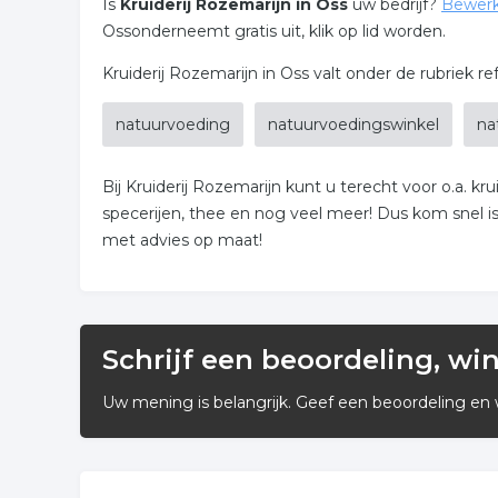
Is
Kruiderij Rozemarijn in Oss
uw bedrijf?
Bewerk
Ossonderneemt gratis uit, klik op lid worden.
Kruiderij Rozemarijn in Oss valt onder de rubriek r
natuurvoeding
natuurvoedingswinkel
na
Bij Kruiderij Rozemarijn kunt u terecht voor o.a. k
specerijen, thee en nog veel meer! Dus kom snel is
met advies op maat!
Schrijf een beoordeling, wi
Uw mening is belangrijk. Geef een beoordeling en 