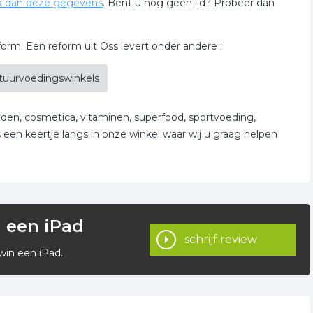
 dan deze gegevens
. Bent u nog geen lid? Probeer dan
eform. Een reform uit Oss levert onder andere :
tuurvoedingswinkels
ruiden, cosmetica, vitaminen, superfood, sportvoeding,
 een keertje langs in onze winkel waar wij u graag helpen
n een iPad
schrijf review
win een iPad.