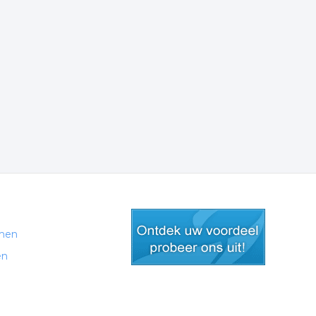
men
en
gratis lid worden