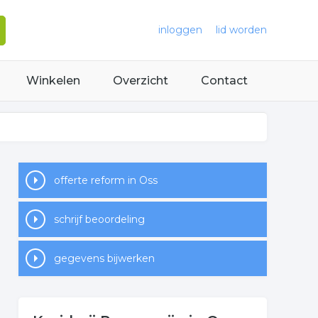
inloggen
lid worden
Winkelen
Overzicht
Contact
offerte reform in Oss
schrijf beoordeling
gegevens bijwerken