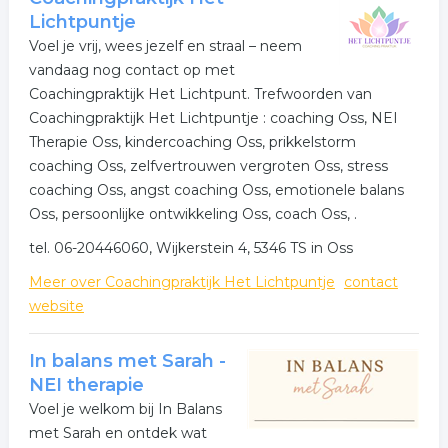
Lichtpuntje
- Beeldende therapie
Voel je vrij, wees jezelf en straal – neem
vandaag nog contact op met
- Cursus "op reis naar jezelf"
Coachingpraktijk Het Lichtpunt. Trefwoorden van
Kijk voor meer informatie en de mogelijkheden op de
Coachingpraktijk Het Lichtpuntje : coaching Oss, NEI
website. Je kunt ook altijd contact opnemen via de
Therapie Oss, kindercoaching Oss, prikkelstorm
contactgegevens.
coaching Oss, zelfvertrouwen vergroten Oss, stress
coaching Oss, angst coaching Oss, emotionele balans
Oss, persoonlijke ontwikkeling Oss, coach Oss, .
tel. 06-20446060, Wijkerstein 4, 5346 TS in Oss
Meer over Coachingpraktijk Het Lichtpuntje
contact
website
In balans met Sarah -
NEI therapie
Voel je welkom bij In Balans
met Sarah en ontdek wat